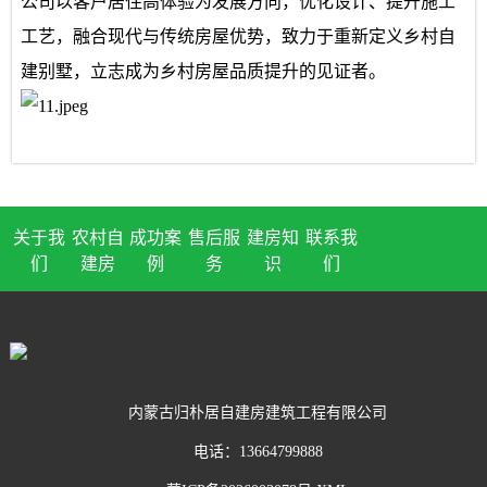
公司以客户居住高体验为发展方向，优化设计、提升施工
工艺，融合现代与传统房屋优势，致力于重新定义乡村自
建别墅，立志成为乡村房屋品质提升的见证者。
关于我
农村自
成功案
售后服
建房知
联系我
们
建房
例
务
识
们
内蒙古归朴居自建房建筑工程有限公司
电话：13664799888