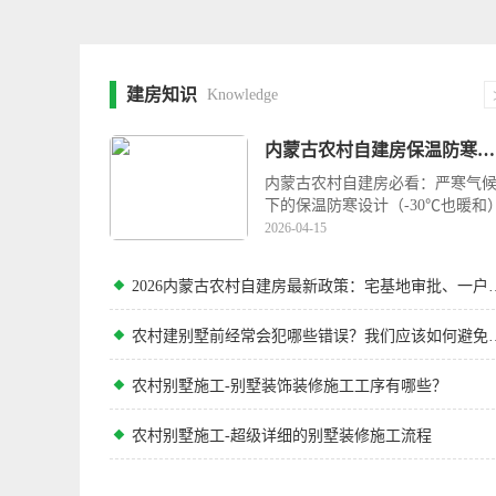
建房知识
Knowledge
内蒙古农村自建房保温防寒的核心需求为什么必须重视？
内蒙古农村自建房必看：严寒气
下的保温防寒设计（-30℃也暖和
内蒙古地处我国北部，···
2026-04-15
2026内蒙古农村自建房最新政策：
农村建别墅前经常会犯哪些错
农村别墅施工-别墅装饰装修施工工序有哪些？
农村别墅施工-超级详细的别墅装修施工流程